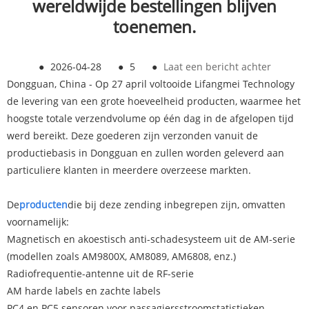
wereldwijde bestellingen blijven
toenemen.
●
2026-04-28
●
5
●
Laat een bericht achter
Dongguan, China - Op 27 april voltooide Lifangmei Technology
de levering van een grote hoeveelheid producten, waarmee het
hoogste totale verzendvolume op één dag in de afgelopen tijd
werd bereikt. Deze goederen zijn verzonden vanuit de
productiebasis in Dongguan en zullen worden geleverd aan
particuliere klanten in meerdere overzeese markten.
De
producten
die bij deze zending inbegrepen zijn, omvatten
voornamelijk:
Magnetisch en akoestisch anti-schadesysteem uit de AM-serie
(modellen zoals AM9800X, AM8089, AM6808, enz.)
Radiofrequentie-antenne uit de RF-serie
AM harde labels en zachte labels
PC4 en PC5 sensoren voor passagiersstroomstatistieken