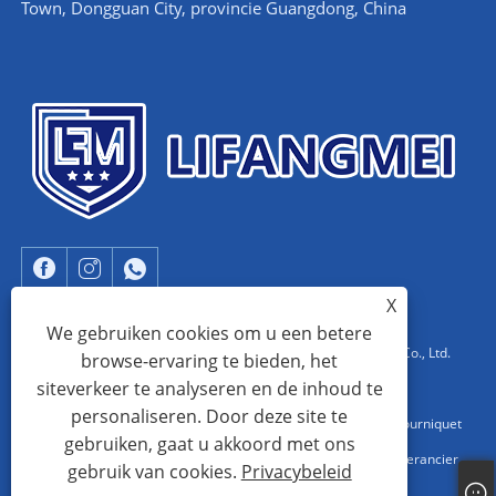
Town, Dongguan City, provincie Guangdong, China
X
We gebruiken cookies om u een betere
Copyright © 2023 Dongguan Lifangmei Electronic Technology Co., Ltd.
browse-ervaring te bieden, het
siteverkeer te analyseren en de inhoud te
Alle rechten voorbehouden.
personaliseren. Door deze site te
China EAS-systeemfabrikant, EAS AM-systeem, draaibarrièretourniquet
gebruiken, gaat u akkoord met ons
fabriek, EAS aluminium AM-systeem, China EAS RF-systeemleverancier
gebruik van cookies.
Privacybeleid